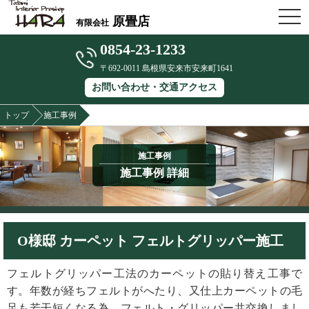
OPE
原畳店
有限会社
0854-23-1233
〒692-0011 島根県安来市安来町1641
お問い合わせ・交通アクセス
トップ
施工事例
施工事例
施工事例 詳細
O様邸 カーペット フェルトグリッパー施工
フェルトグリッパー工法のカーペットの貼り替え工事で
す。年数が経ちフェルトがへたり、又仕上カーペットの毛
足も若干短くなる為、フェルト・グリッパー共交換しまし