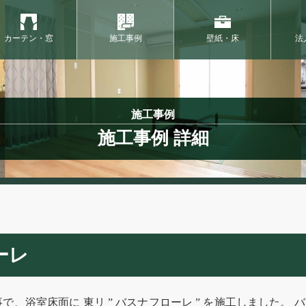
カーテン・窓
施工事例
壁紙・床
法
施工事例
施工事例 詳細
ーレ
事で、浴室床面に 東リ ” バスナフローレ ” を施工しました。 