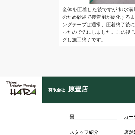
全体を圧着した後ですが 排水
のため砂袋で接着剤が硬化する
ングテープは通常、圧着終了後
ったので先にしました。この後 ”バス
グし施工終了です。
原畳店
有限会社
畳
カー
スタッフ紹介
店舗