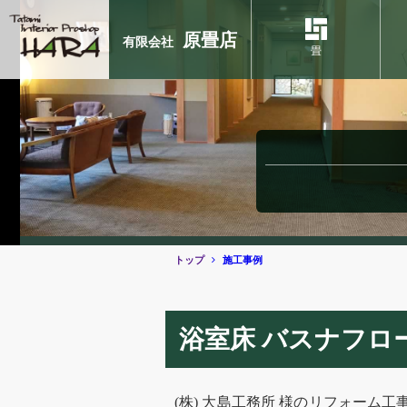
原畳店
有限会社
畳
トップ
施工事例
浴室床 バスナフロ
(株) 大島工務所 様のリフォーム工