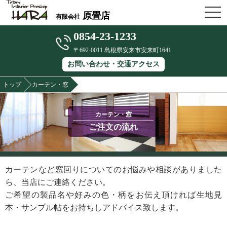
OPE
原畳店
有限会社
0854-23-1233
〒692-0011 島根県安来市安来町1641
お問い合わせ・交通アクセス
トップ
カーテン・窓
カーテン・窓
ご注文の流れ
カーテンなど窓回りについてのお悩みや相談がありました
ら、当店にご連絡ください。
ご希望の製品名や好みの色・柄をお伝え頂ければ生地見
本・サンプル帖をお持ちしアドバイス致します。